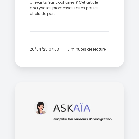
arrivants francophones ? Cet article
analyse les promesses faites par les
chefs de part …
20/04/25 07:03
3 minutes de lecture
AskAïa
simplifie
l’immigration
pour
les
employeurs
au
Canada