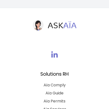
Rejoins
nous
sur
Solutions RH
Linkedin
Aïa Comply
Aïa Guide
Aïa Permits