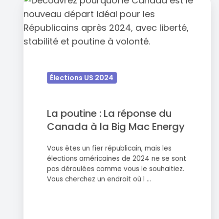
La
poutine
:
La
réponse
du
Élections US 2024
Canada
à
la
La poutine : La réponse du
Big
Canada à la Big Mac Energy
Mac
Vous êtes un fier républicain, mais les
Energy
élections américaines de 2024 ne se sont
pas déroulées comme vous le souhaitiez.
Vous cherchez un endroit où l …