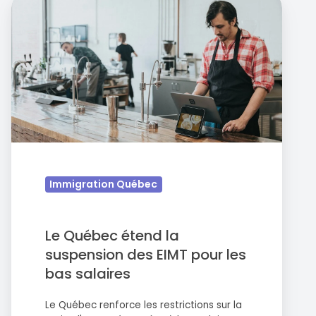
Le
Québec
étend
la
suspension
des
EIMT
pour
les
bas
Immigration Québec
salaires
Le Québec étend la
suspension des EIMT pour les
bas salaires
Le Québec renforce les restrictions sur la