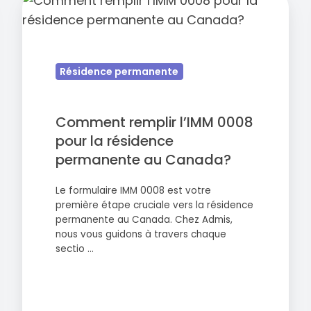
Comment
remplir
l’IMM
0008
Résidence permanente
pour
la
résidence
Comment remplir l’IMM 0008
permanente
pour la résidence
au
permanente au Canada?
Canada?
Le formulaire IMM 0008 est votre
première étape cruciale vers la résidence
permanente au Canada. Chez Admis,
nous vous guidons à travers chaque
sectio …