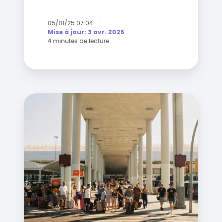
05/01/25 07:04
Mise à jour: 3 avr. 2025
4 minutes de lecture
Le
Canada
ralentit
:
l’immigration
plus
stricte
freine
la
croissance