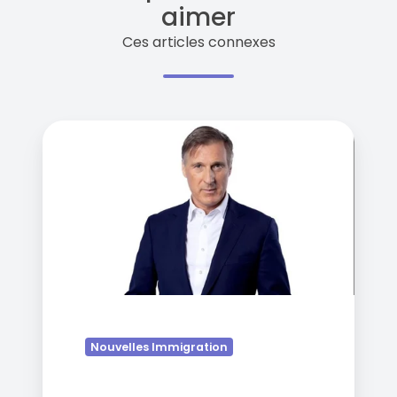
aimer
Ces articles connexes
Maxime
Bernier
demande
un
référendum
sur
l'immigration
Nouvelles Immigration