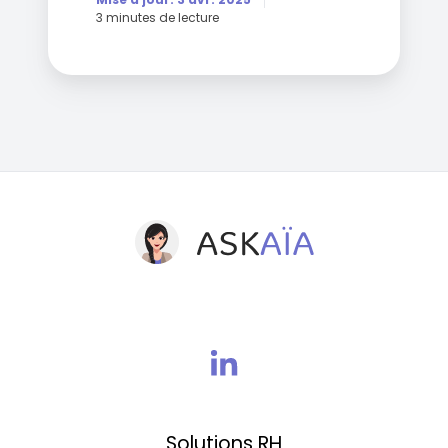
3 minutes de lecture
Rejoins
nous
sur
Solutions RH
Linkedin