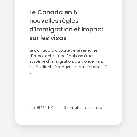
et
Le Canada en 5:
impact
sur
nouvelles règles
les
d'immigration et impact
visas
sur les visas
Le Canada a apporté cette semaine
d'importantes modifications à son
système d'immigration, qui concernent
les étudiants étrangers et leurs familles. C
…
22/09/24 11:42
3 minutes de lecture