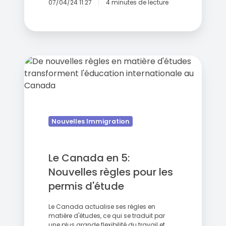
07/04/24 11:27
4 minutes de lecture
Le
Canada
en
5:
Nouvelles
règles
Nouvelles Immigration
pour
les
Le Canada en 5:
permis
d'étude
Nouvelles règles pour les
permis d'étude
Le Canada actualise ses règles en
matière d'études, ce qui se traduit par
une plus grande flexibilité du travail et