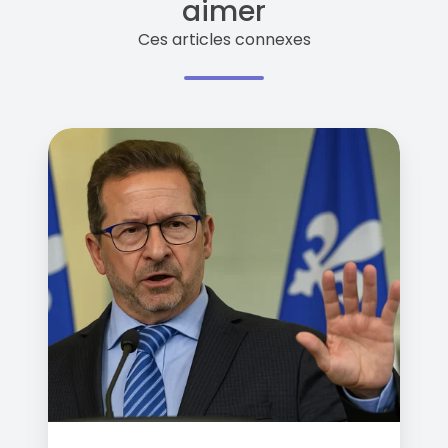
aimer
Ces articles connexes
Bloc
Québécois
et
Immigration
:
Le
Programme
Électoral
de
Blanchet