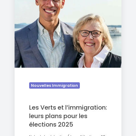
l’immigration:
leurs
plans
pour
les
élections
2025
Nouvelles Immigration
Les Verts et l’immigration:
leurs plans pour les
élections 2025