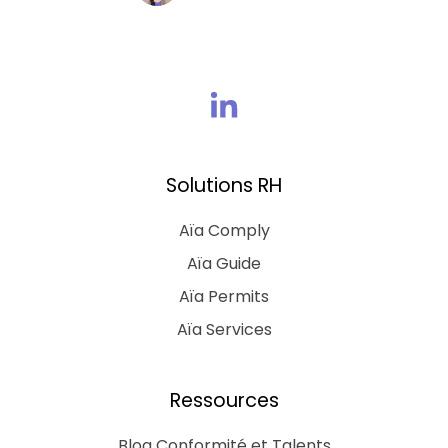
Rejoins
nous
sur
Solutions RH
Linkedin
Aïa Comply
Aïa Guide
Aïa Permits
Aïa Services
Ressources
Blog Conformité et Talents