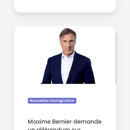
Maxime
Bernier
demande
un
référendum
sur
l'immigration
Nouvelles Immigration
Maxime Bernier demande
un référendum sur