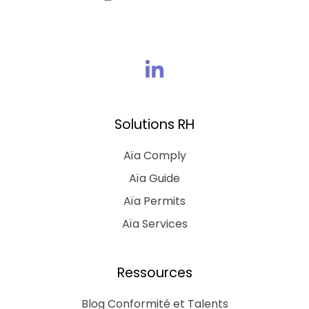
Rejoins
nous
sur
Solutions RH
Linkedin
Aïa Comply
Aïa Guide
Aïa Permits
Aïa Services
Ressources
Blog Conformité et Talents