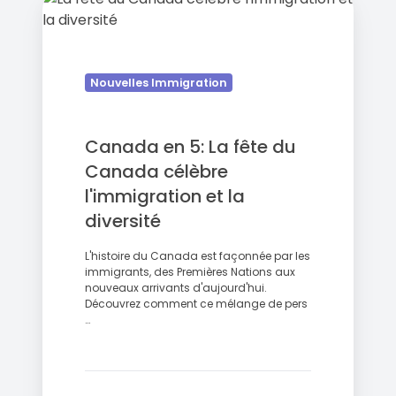
en
5:
La
fête
Nouvelles Immigration
du
Canada
Canada en 5: La fête du
célèbre
l'immigration
Canada célèbre
et
l'immigration et la
la
diversité
diversité
L'histoire du Canada est façonnée par les
immigrants, des Premières Nations aux
nouveaux arrivants d'aujourd'hui.
Découvrez comment ce mélange de pers
…