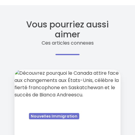
Vous pourriez aussi
aimer
Ces articles connexes
Canada
in
5:
Trump
2024,
les
Américains
Nouvelles Immigration
se
tournent