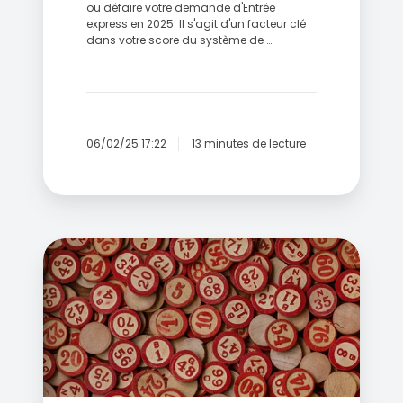
ou défaire votre demande d'Entrée
express en 2025. Il s'agit d'un facteur clé
dans votre score du système de …
06/02/25 17:22
13 minutes de lecture
Tirage
d'entrée
express
n°340:
536
invitations
émises
pour