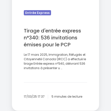
le
PCP
Entrée Express
Tirage d'entrée express
n°340: 536 invitations
émises pour le PCP
Le 17 mars 2025, Immigration, Réfugiés et
Citoyenneté Canada (IRCC) a effectué le
tirage Entrée express n°340, délivrant 536
invitations à présenter u …
17/03/25 17:37
5 minutes de lecture