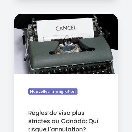
Règles
de
visa
plus
strictes
au
Canada:
Qui
risque
l’annulation?
Nouvelles Immigration
Règles de visa plus
strictes au Canada: Qui
risque l’annulation?